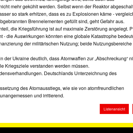
nicht mehr gekühlt werden. Selbst wenn der Reaktor abgeschal
sser so stark erhitzen, dass es zu Explosionen käme - vergleic
bgebrannten Brennelementen gefüllt sind, geht Gefahr aus.
teil, die Kriegsführung ist auf maximale Zerstörung angelegt. P
ht - die Auswirkungen könnten eine globale Katastrophe bedeut
inanzierung der militärischen Nutzung; beide Nutzungsbereiche
 der Ukraine deutlich, dass Atomwaffen zur „Abschreckung“ ni
lle Kriegsziele verstanden werden müssen.
riedensverhandlungen. Deutschlands Unterzeichnung des
setzung des Atomausstiegs, wie sie von atomfreundlichen
 unangemessen und irritierend.
Listenansicht