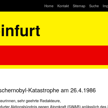
Home
Kontakt
Sitemap
Suche
Im
nfurt
schernobyl-Katastrophe am 26.4.1986
eurinnen, sehr geehrte Redakteure,
nfurter Aktionsbündnis gegen Atomkraft (SWAB) anlässlich des 