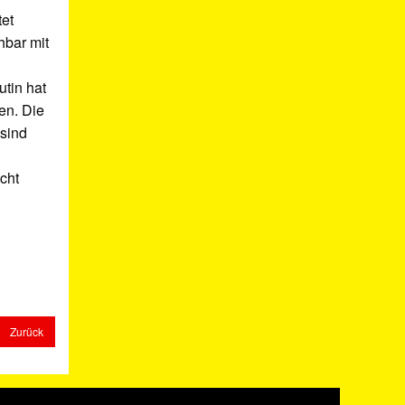
tet
hbar mit
utin hat
en. Die
 sind
cht
Zurück