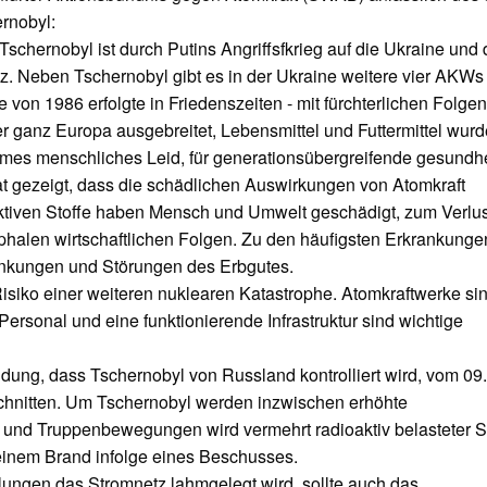
rnobyl:
schernobyl ist durch Putins Angriffsfkrieg auf die Ukraine und d
 Neben Tschernobyl gibt es in der Ukraine weitere vier AKWs 
on 1986 erfolgte in Friedenszeiten - mit fürchterlichen Folgen
er ganz Europa ausgebreitet, Lebensmittel und Futtermittel wur
enormes menschliches Leid, für generationsübergreifende gesundhe
at gezeigt, dass die schädlichen Auswirkungen von Atomkraft
aktiven Stoffe haben Mensch und Umwelt geschädigt, zum Verlu
halen wirtschaftlichen Folgen. Zu den häufigsten Erkrankungen
ankungen und Störungen des Erbgutes.
isiko einer weiteren nuklearen Katastrophe. Atomkraftwerke si
ersonal und eine funktionierende Infrastruktur sind wichtige
ung, dass Tschernobyl von Russland kontrolliert wird, vom 09.
hnitten. Um Tschernobyl werden inzwischen erhöhte
 und Truppenbewegungen wird vermehrt radioaktiv belasteter 
inem Brand infolge eines Beschusses.
ungen das Stromnetz lahmgelegt wird, sollte auch das