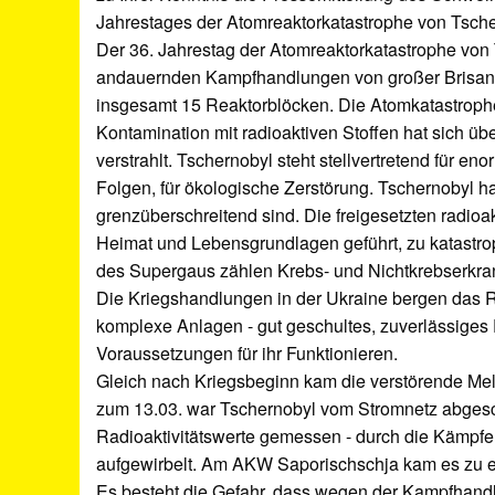
Jahrestages der Atomreaktorkatastrophe von Tsche
Der 36. Jahrestag der Atomreaktorkatastrophe von T
andauernden Kampfhandlungen von großer Brisanz.
insgesamt 15 Reaktorblöcken. Die Atomkatastrophe v
Kontamination mit radioaktiven Stoffen hat sich üb
verstrahlt. Tschernobyl steht stellvertretend für 
Folgen, für ökologische Zerstörung. Tschernobyl h
grenzüberschreitend sind. Die freigesetzten radio
Heimat und Lebensgrundlagen geführt, zu katastrop
des Supergaus zählen Krebs- und Nichtkrebserkr
Die Kriegshandlungen in der Ukraine bergen das R
komplexe Anlagen - gut geschultes, zuverlässiges P
Voraussetzungen für ihr Funktionieren.
Gleich nach Kriegsbeginn kam die verstörende Meld
zum 13.03. war Tschernobyl vom Stromnetz abgesc
Radioaktivitätswerte gemessen - durch die Kämpfe
aufgewirbelt. Am AKW Saporischschja kam es zu e
Es besteht die Gefahr, dass wegen der Kampfhandl