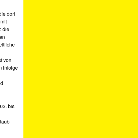
ie dort
mit
: die
den
itliche
st von
 infolge
nd
03. bis
Staub